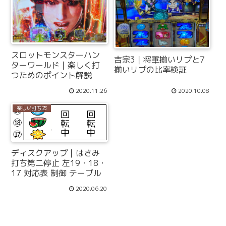
スロットモンスターハン
吉宗3｜将軍揃いリプと7
ターワールド｜楽しく打
揃いリプの比率検証
つためのポイント解説
2020.11.26
2020.10.08
楽しい打ち方
ディスクアップ｜はさみ
打ち第二停止 左19・18・
17 対応表 制御 テーブル
2020.06.20