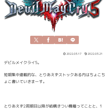
2022.03.17
2022.03.21
デビルメイクライ5。
短期集中連載的な、とりあえずストックある内はちょこち
ょこ書いていきまーす。
とりあえず2周期目以降が結構きつい機種ってことと、1