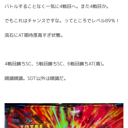
バトルすることなく一気に4戦目へ。また4戦目か。
でもこれはチャンスですな。ってところでレベル89％！
流石にAT期待度高すぎ状態。
4戦目勝ちSC、5戦目勝ちSC、6戦目勝ちAT(青)。
順調順調。SDT以外は順調だ。