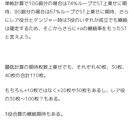
単純計算で10G振分の場合は74％ループでST上乗せに期
待、8G振分の場合は67％ループでST上乗せに期待、さら
にレア役分とデンジャー時は3役のいずれか成立でも継続
は確定するため、そこからさらに+αの継続率をもったST
と言えよう。
最低計算の期待枚数上乗せでも、それぞれ40枚、30枚、
40枚の合計110枚。
もちろん+10枚ではなく+20枚や30枚もあるし、レア役
の30枚～100枚？もある。
3役合算の継続期待もある。