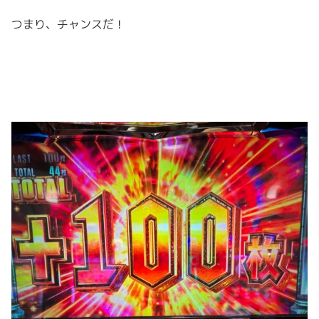
つまり、チャンスだ！