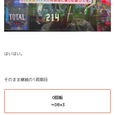
はいはい。
そのまま継続の1周期目
0回転
→DB×3