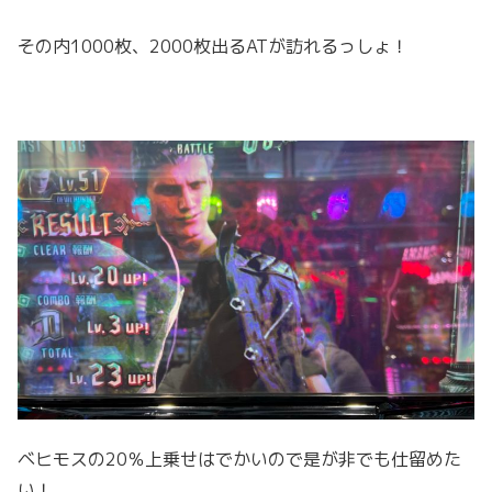
その内1000枚、2000枚出るATが訪れるっしょ！
ベヒモスの20％上乗せはでかいので是が非でも仕留めた
い！