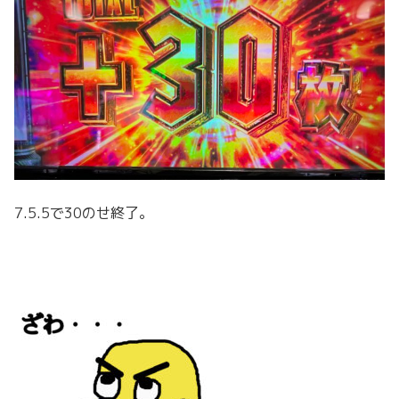
7.5.5で30のせ終了。