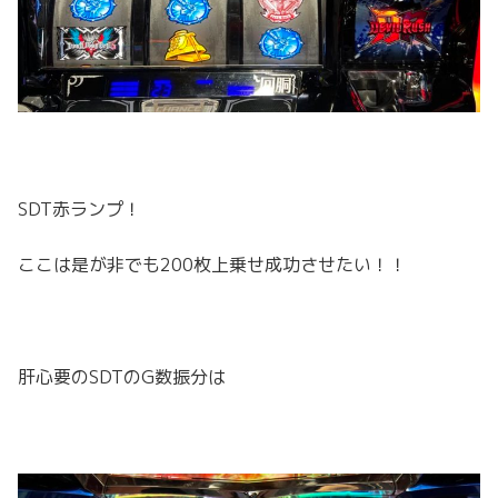
SDT赤ランプ！
ここは是が非でも200枚上乗せ成功させたい！！
肝心要のSDTのG数振分は