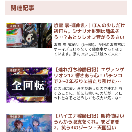
関連記事
喰霊 零-運命乱-｜ほんの少しだけ
稼働日記
初打ち。シナリオ推測は簡単そ
う…？あとクレオフ音がうるさい
喰霊 零-運命乱-(6号機)。今回の喰霊零は
オーイズミじゃなくて藤商事からとなっ
ています。ほんの少しだけ触って来たの
で少しだけ書きますね。とりあえず最初
に言いたいことはクレオフ音がクソうる
さいということですかね！喰霊 零-運命
【連れ打ち稼働日記】エヴァンゲ
稼働日記
乱-｜ほんの少...
リオン12 響きあう心！パチンコ
で2～3年ぶりに当たり引けた気
がする
この日は妻と時間があったので連れ打ち
することに。前にも書いたのだが、スロ
ットとなるとどうしても収支が気になっ
てしまい、なんでもいい台に座るってこ
とが出来ない…というよりも、出来たと
してもどうしても打つ理由がないとすぐ
【ハイエナ稼働日記】期待値はい
辞めたくなってしまうので...
稼働日記
らんから収支をくれ。まどまぎ
2、笑う3のゾーン・天国狙い