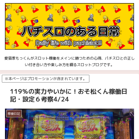
愛猫家もっくんがスロット稼働をメインに勝つための心得、パチスロとの正し
い付き合い方や楽しみ方を綴るスロットブログです。
※本ページはプロモーションが含まれています。
119％の実力やいかに！おそ松くん稼働日
記・設定６考察4/24
稼働日記