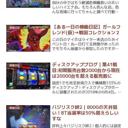
自分の中ではもう絶滅危惧種扱いのおい
しいハイエナ台。もちろん色んな店、色
んな地域に行ってちゃんと調べて行動す
れば拾いようはありますけどね。ほぼマ
イホオンリー＆近場のみで動いていると
中々遭遇は難しい。だからこそ見つけら
【ある一日の稼働日記】ガールフ
稼働日記
れた時はちゃんと収支に結...
レンド(仮)→戦国コレクション２
この日のマイホはライター来店のためイ
ベント日！丸一日打てる時間があったの
でもちろん抽選から参加したのですが…
【ある一日の稼働日記】ガールフレンド
(仮)→戦国コレクション２並びは400人ほ
どの行列の中引いたくじ番号は…ハズレ
ディスクアップブログ｜第41戦
稼働日記
こればかりは仕方な...
目:初期販売台数2000台から現在
は20000台を超える販売数に
設定1でも完全技術介入で機械割103％の
ディスクアップ！ディスクアップがホー
ルに設置されたのが2018年の6月4日。そ
ろそろ設置から1年の誕生日も近い。その
間ジワリジワリと設置台数が伸びていっ
たわけですが、1～2台ずつ設置がどんど
バジリスク絆2｜800Gの天井狙
稼働日記
ん増えて行...
い！BT当選率は50％超えらしい
すな
評判上々バジリスク絆2！個人的には設定