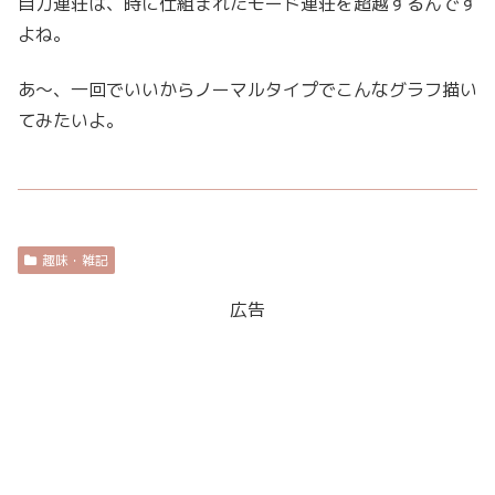
自力連荘は、時に仕組まれたモード連荘を超越するんです
よね。
あ～、一回でいいからノーマルタイプでこんなグラフ描い
てみたいよ。
趣味・雑記
広告