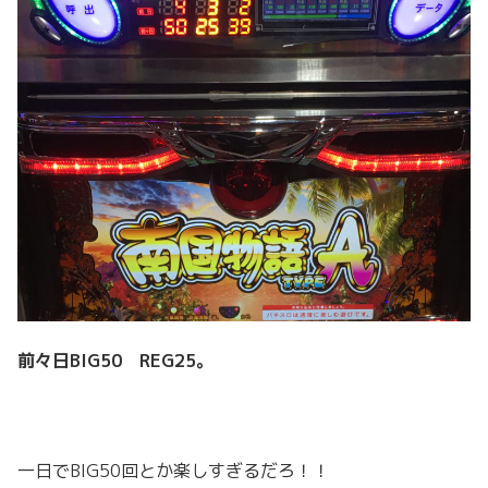
前々日BIG50 REG25。
一日でBIG50回とか楽しすぎるだろ！！