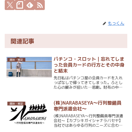
もっくん
関連記事
パチンコ・スロット｜忘れてしま
趣味・雑記
った会員カードの行方とその中身
と結末
先日私はパチンコ屋の会員カードを入れ
っぱなしで帰ってきてしまった。ふとし
た心の緩みが招いた…悲劇。財布の中の
いつも会員カードがある場所に、いない
アイツ(会員カード)。いなくなって初め
て気づいたんだ。こんなにもアイツのこ
(株)NARABASEYA～行列整備員
趣味・雑記
とを大事に思っていたん...
専門派遣会社～
(株)NARABASEYA～行列整備員専門派遣
会社～【カブシキガイシャナラバセヤ】
当社ではあらゆる行列のニーズに合わせ
た行列整備員専門派遣業務を行っており