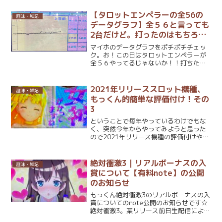
ます。(株)NARABASEYA～行列整備員専
門派遣会社～業務内容新商品の発売日、
【タロットエンペラーの全56の
趣味・雑記
限定...
データグラフ】全５６と言っても
2台だけど。打ったのはもちろん
私ではない。
マイホのデータグラフをポチポチチェッ
ク。お！この日はタロットエンペラーが
全５６やってるじゃないか！！打ちたか
ったなあ。何故データグラフを見ただけ
で分かったのか。もちろんそれはタロッ
トエンペラーの設定５と６は、他の設定
2021年リリーススロット機種、
趣味・雑記
と比べてあまりにもわかり...
もっくん的簡単な評価付け！その
3
ということで毎年やっているわけでもな
く、突然今年からやってみようと思った
ので2021年リリース機種の評価付けやり
ます。できるだけ一つずつ簡潔に一言添
えて書いていきます！の第3記事目。1と
2記事目は下記。2021年機種評価多分抜
絶対衝激3｜リアルボーナスの入
趣味・雑記
けてるものはな...
賞について【有料note】の公開
のお知らせ
もっくん絶対衝激3のリアルボーナスの入
賞についてのnote公開のお知らせです☆
絶対衝激3。某リリース前日生配信により
設定変更後の朝一に即当選するバトルボ