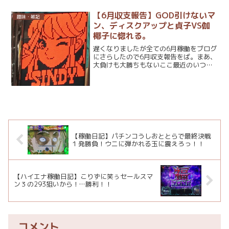
ーナス＝リアルボーナス入賞(バー右下が
り揃い)が話題となった。通常遊技中のバ
【6月収支報告】GOD引けないマ
趣味・雑記
トルボーナス...
ン、ディスクアップと貞子VS伽
椰子に惚れる。
遅くなりましたが全ての6月稼働をブログ
にさらしたので6月収支報告をば。まあ、
大負けも大勝ちもないここ最近のいつも
通りの稼働だった気がします。やっぱりA
タイプがメインになってきてるから必然
的にそういう動きにはなりやすいのかも
しれないですね。し...
【稼働日記】パチンコうしおととらで最終決戦
１発勝負！ウニに弾かれる玉に震えろっ！！
【ハイエナ稼働日記】こりずに笑ぅセールスマ
ン３の293狙いから！…勝利！！
コメント