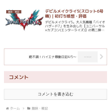
ライター来店の日でもあるのにすでにエ
ヴァは空き台有り。(全６台中2台空き台)
乙女マスターズに...
デビルメイクライ5(スロット6号
趣味・雑記
機)｜初打ち感想・評価
デビルメイクライ5。大人気機種「バイオ
ハザード7」を生み出した【ユニバーサル
×カプコン(エンターライズ)】の第二弾機
種ですね。あくまでも初打ち時の感想・
評価となりますので、設定別の挙動や打
ち込みなどで変わる可能性はありますの
でご了承下さい。...
絶不調！ハイエナ稼働日記4/5～
コメント
コメントを書き込む
ホーム
趣味・雑記