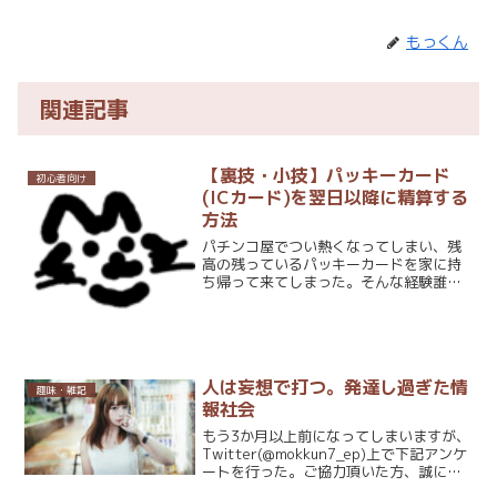
もっくん
関連記事
【裏技・小技】パッキーカード
初心者向け
(ICカード)を翌日以降に精算する
方法
パチンコ屋でつい熱くなってしまい、残
高の残っているパッキーカードを家に持
ち帰って来てしまった。そんな経験誰に
でも一度や二度はあるかと思います。基
本的にパッキーカードの精算は当日にし
か出来ないので、カードに入っている金
額分まるまる損した！なん...
人は妄想で打つ。発達し過ぎた情
趣味・雑記
報社会
もう3か月以上前になってしまいますが、
Twitter(@mokkun7_ep)上で下記アンケ
ートを行った。ご協力頂いた方、誠にあ
りがとうございます。ʕ•̫͡•ʔサイトセブン