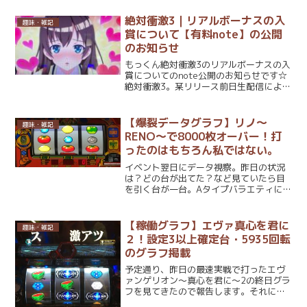
を消すʕ•̫͡•ʔ店内全てのデータ機器をなく
す(大当たり回数は許す)...
絶対衝激3｜リアルボーナスの入
趣味・雑記
賞について【有料note】の公開
のお知らせ
もっくん絶対衝激3のリアルボーナスの入
賞についてのnote公開のお知らせです☆
絶対衝激3。某リリース前日生配信により
設定変更後の朝一に即当選するバトルボ
ーナス＝リアルボーナス入賞(バー右下が
り揃い)が話題となった。通常遊技中のバ
【爆裂データグラフ】リノ～
趣味・雑記
トルボーナス...
RENO～で8000枚オーバー！打
ったのはもちろん私ではない。
イベント翌日にデータ視察。昨日の状況
は？どの台が出てた？など見ていたら目
を引く台が一台。Aタイプバラエティに設
置されている…リノ。【爆裂データグラ
フ】リノ～RENO～で8000枚オーバー！
打ったのはもちろん私ではない。前日の
【稼働グラフ】エヴァ真心を君に
趣味・雑記
データを参照総ゲ...
２！設定3以上確定台・5935回転
のグラフ掲載
予定通り、昨日の最速実戦で打ったエヴ
ァンゲリオン～真心を君に～2の終日グラ
フを見てきたので報告します。それにし
ても本日ホールを覗いたのが1時頃。一応