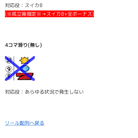
対応役：スイカB
(※成立後限定※→スイカB+全ボーナス)
4コマ滑り(無し)
対応役：あらゆる状況で発生しない
リール配列へ戻る