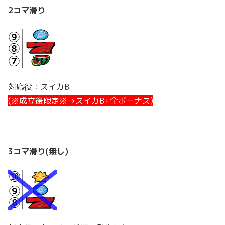
2コマ滑り
対応役：スイカB
(※成立後限定※→スイカB+全ボーナス)
3コマ滑り(無し)