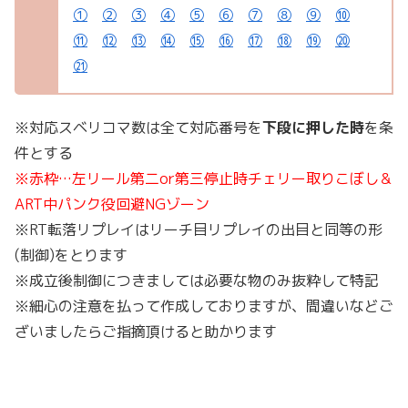
①
②
③
④
⑤
⑥
⑦
⑧
⑨
⑩
⑪
⑫
⑬
⑭
⑮
⑯
⑰
⑱
⑲
⑳
㉑
※対応スベリコマ数は全て対応番号を
下段に押した時
を条
件とする
※赤枠…左リール第二or第三停止時チェリー取りこぼし＆
ART中パンク役回避NGゾーン
※RT転落リプレイはリーチ目リプレイの出目と同等の形
(制御)をとります
※成立後制御につきましては必要な物のみ抜粋して特記
※細心の注意を払って作成しておりますが、間違いなどご
ざいましたらご指摘頂けると助かります