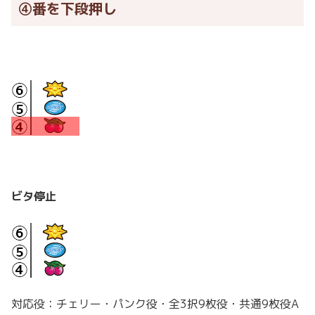
④番を下段押し
ビタ停止
対応役：チェリー・パンク役・全3択9枚役・共通9枚役A