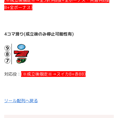
B+全ボーナス)
4コマ滑り(成立後のみ停止可能性有)
対応役：
(※成立後限定※→スイカB+赤BB)
リール配列へ戻る