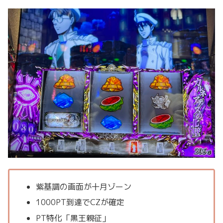
紫基調の画面が十月ゾーン
1000PT到達でCZが確定
PT特化「黒王親征」