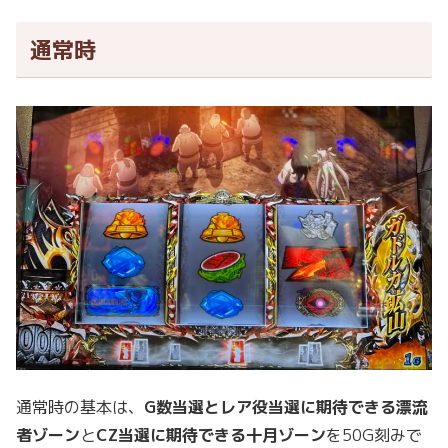
通常時
通常時の基本は、
G数当選とレア役当選に期待できる漂流
者ゾーン
と
CZ当選に期待できる十月ゾーン
を50G刻みで