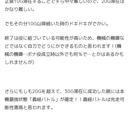
正直10G滞在することですら中々難しいので、20G滞在は
かなり難しい。
でもその分10G以降続いた時のドキドキがでかい。
終了は役に紐づいている可能性が高いため、機械の機嫌な
どではなく自力でどうにかできるものと思われます！(機
械の機嫌…ボナ役成立時以外でも何％で…とかはあるかも
しれませんが)
さらにもしも20Gを超えて、30G滞在に成功した暁には本
機最強状態「義経バトル」が確定！！義経バトルは完走可
能性激高と思われます。