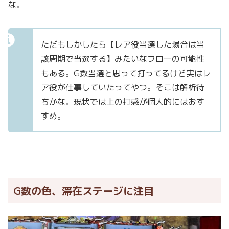
な。
ただもしかしたら【レア役当選した場合は当
該周期で当選する】みたいなフローの可能性
もある。G数当選と思って打ってるけど実はレ
ア役が仕事していたってやつ。そこは解析待
ちかな。現状では上の打感が個人的にはおす
すめ。
G数の色、滞在ステージに注目