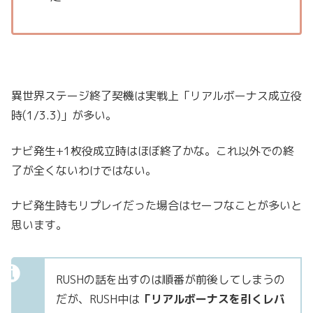
異世界ステージ終了契機は実戦上「リアルボーナス成立役
時(1/3.3)」が多い。
ナビ発生+1枚役成立時はほぼ終了かな。これ以外での終
了が全くないわけではない。
ナビ発生時もリプレイだった場合はセーフなことが多いと
思います。
RUSHの話を出すのは順番が前後してしまうの
だが、RUSH中は
「リアルボーナスを引くレバ