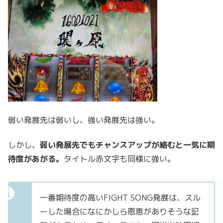
弱い発展先は弱いし、強い発展先は強い。
しかし、
弱い発展先でもチャンスアップが絡むと一気に期
待度があがる。
タイトル赤文字も同様に強い。
一番期待度の高いFIGHT SONG発展は、スル
ーした場合になにかしら恩恵がありそうな記