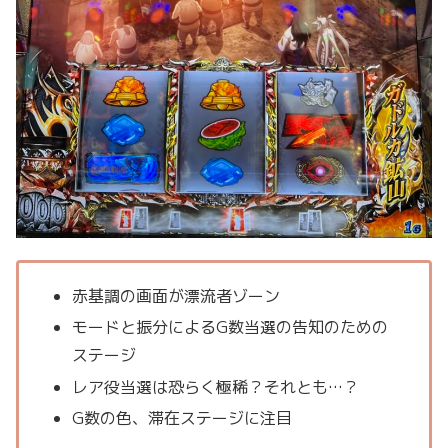
赤基調の画面が漂流者ゾーン
モードと振分によるG数当選の告知のための
ステージ
レア役当選は恐らく極稀？それとも…？
G数の色、滞在ステージに注目