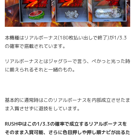
本機種はリアルボーナス(180枚払い出しで終了)が1/3.3
の確率で搭載されています。
リアルボーナスとはジャグラーで言う、ぺかっと光った時
に揃えられるそれと一緒のもの。
基本的に通常時はこのリアルボーナスを内部成立させたま
ま入賞させずに遊技をしています。
RUSH中はこの1/3.3の確率で成立するリアルボーナスを
そのまま入賞可能、さらに色目押しや押し順ナビが出るた