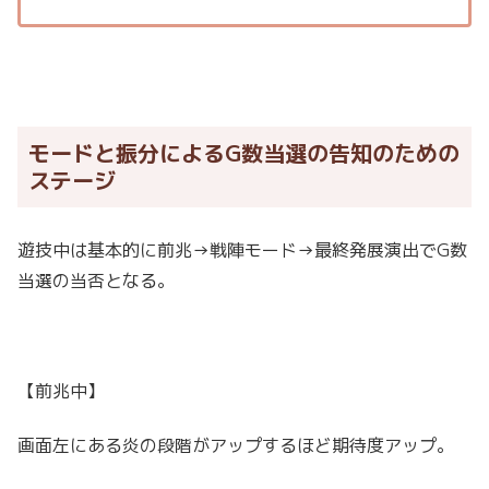
モードと振分によるG数当選の告知のための
ステージ
遊技中は基本的に前兆→戦陣モード→最終発展演出でG数
当選の当否となる。
【前兆中】
画面左にある炎の段階がアップするほど期待度アップ。