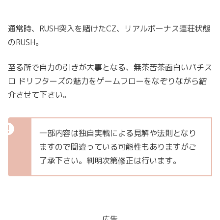
通常時、RUSH突入を賭けたCZ、リアルボーナス連荘状態
のRUSH。
至る所で自力の引きが大事となる、無茶苦茶面白いパチス
ロ ドリフターズの魅力をゲームフローをなぞりながら紹
介させて下さい。
一部内容は独自実戦による見解や法則となり
ますので間違っている可能性もありますがご
了承下さい。判明次第修正は行います。
広告