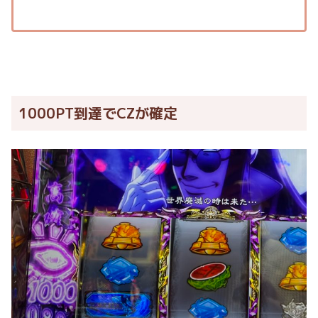
1000PT到達でCZが確定