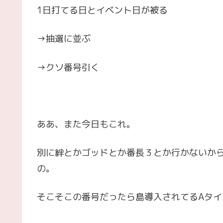
1日打てる日とイベント日が被る
→抽選に並ぶ
→クソ番号引く
ああ、また今日もこれ。
別に絆とかゴッドとか番長３とか行かないか
の。
そこそこの番号だったら島導入されてるAタ