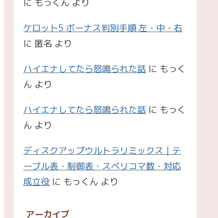
に
もっくん
より
ケロット5 ボーナス判別手順 左・中・右
に
匿名
より
ハイエナしてたら怒鳴られた話
に
もっく
ん
より
ハイエナしてたら怒鳴られた話
に
もっく
ん
より
ディスクアップウルトラリミックス｜テ
ーブル表・制御表・スベリコマ数・対応
成立役
に
もっくん
より
アーカイブ