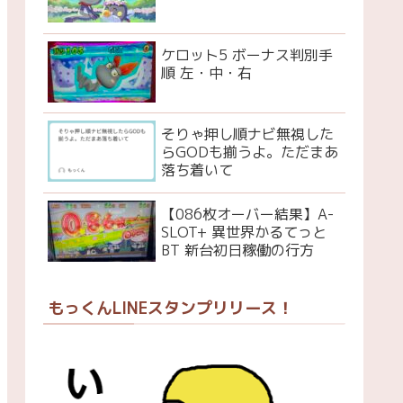
ケロット5 ボーナス判別手
順 左・中・右
そりゃ押し順ナビ無視した
らGODも揃うよ。ただまあ
落ち着いて
【086枚オーバー結果】A-
SLOT+ 異世界かるてっと
BT 新台初日稼働の行方
もっくんLINEスタンプリリース！