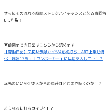
さらにその流れで継続ストックハイチャンスとなる青同色
BIG炸裂！
▼前回までの日記はこちらから読めます
【稼働日記】回胴黙示録カイジ4を初打ち！ART上乗せ特
化「麻雀17歩」「ワンポーカー」に早速突入して…！？
幸先のいいART突入からの連荘はどこまで続くのか！？
どうなる初打ちカイジ4！？