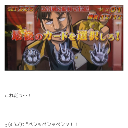
これだっ…！
₍₍ (ง ˙ω˙)ว ⁾⁾ペシッペシッペシッ！！