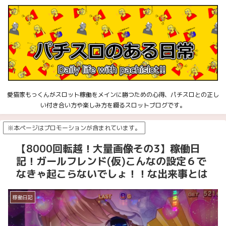
愛猫家もっくんがスロット稼働をメインに勝つための心得、パチスロとの正し
い付き合い方や楽しみ方を綴るスロットブログです。
※本ページはプロモーションが含まれています。
【8000回転越！大量画像その3】稼働日
記！ガールフレンド(仮)こんなの設定６で
なきゃ起こらないでしょ！！な出来事とは
稼働日記