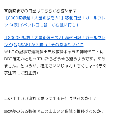
▼前回までの日記はこちらから読めます
【8000回転越！大量画像その1】稼働日記！ガールフレ
ンド(仮)イベント日に朝一から狙い打ち！
【8000回転越！大量画像その2】稼働日記！ガールフレ
ンド(仮)初ARTが７揃い！その恩恵やいかに
※↑この記事で連続演出失敗救済キャラの神崎ミコトは
DDT確定かと思っていたらどうやら違うようです。すみ
ません。というか、確定でいいじゃん！ちくしょ～(赤文
字注釈にて訂正済)
このままいい流れに乗って出玉を伸ばせるのか！？
設定差のある数値はこのままいい数値で推移するのか？