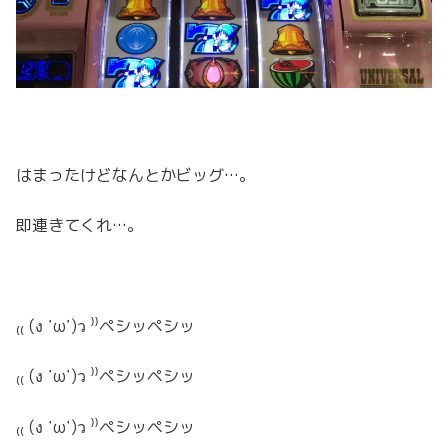
はまったけどなんとかビッグ…。
即連きてくれ…。
₍₍ (ง ˙ω˙)ว ⁾⁾ペシッペシッ
₍₍ (ง ˙ω˙)ว ⁾⁾ペシッペシッ
₍₍ (ง ˙ω˙)ว ⁾⁾ペシッペシッ