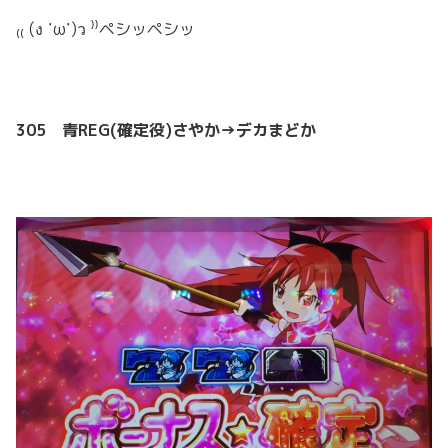
₍₍ (ง ˙ω˙)ว ⁾⁾ペシッペシッ
305 青REG(確定役)さやか→デカまどか