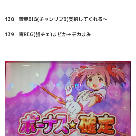
130 青赤BIG(チャンリプB)契約してくれる～
139 青REG(強チェ)まどか→デカまみ