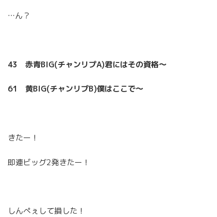
…ん？
43 赤青BIG(チャンリプA)君にはその資格～
61 黄BIG(チャンリプB)僕はここで～
きたー！
即連ビッグ2発きたー！
しんぺぇして損した！