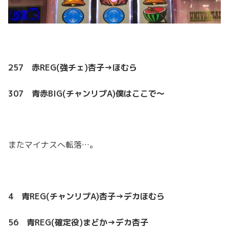
257 赤REG(強チェ)杏子→ほむら
307 青赤BIG(チャンリプA)僕はここで～
またマイナスへ転落…。
4 青REG(チャンリプA)杏子→デカほむら
56 青REG(確定役)まどか→デカ杏子