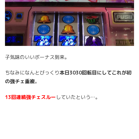
子気味のいいボーナス到来。
ちなみになんとびっくり
本日3030回転目にしてこれが初
の強チェ重複
。
13回連続強チェスルー
していたという…。