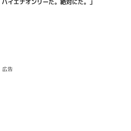
！ハイエナオンリーだ。絶対にだ。」
広告