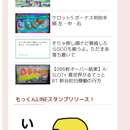
ケロット5 ボーナス判別手
順 左・中・右
そりゃ押し順ナビ無視した
らGODも揃うよ。ただまあ
落ち着いて
【086枚オーバー結果】A-
SLOT+ 異世界かるてっと
BT 新台初日稼働の行方
もっくんLINEスタンプリリース！