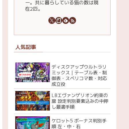
ー。共に暮らしている猫の数は現
在2匹。
人気記事
ディスクアップウルトラリ
ミックス｜テーブル表・制
御表・スベリコマ数・対応
成立役
LBエヴァンゲリオン約束の
扉 設定判別要素込みの中押
し最適手順
ケロット5 ボーナス判別手
順 左・中・右