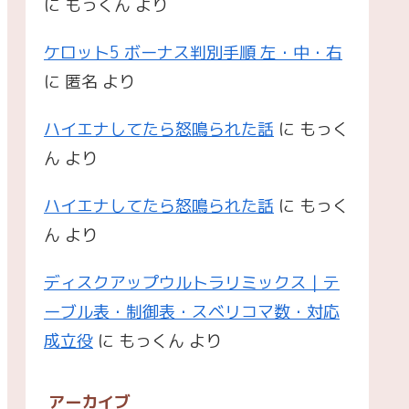
に
もっくん
より
ケロット5 ボーナス判別手順 左・中・右
に
匿名
より
ハイエナしてたら怒鳴られた話
に
もっく
ん
より
ハイエナしてたら怒鳴られた話
に
もっく
ん
より
ディスクアップウルトラリミックス｜テ
ーブル表・制御表・スベリコマ数・対応
成立役
に
もっくん
より
アーカイブ