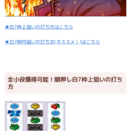
★白7枠上狙いの打ち方はこちら
★白7枠内狙いの打ち方(オススメ！)はこちら
全小役獲得可能！順押し白7枠上狙いの打ち
方