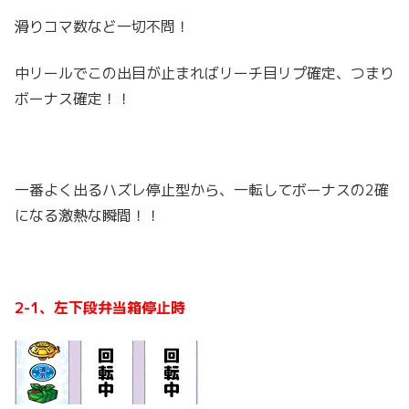
滑りコマ数など一切不問！
中リールでこの出目が止まればリーチ目リプ確定、つまり
ボーナス確定！！
一番よく出るハズレ停止型から、一転してボーナスの2確
になる激熱な瞬間！！
2-1、左下段弁当箱停止時