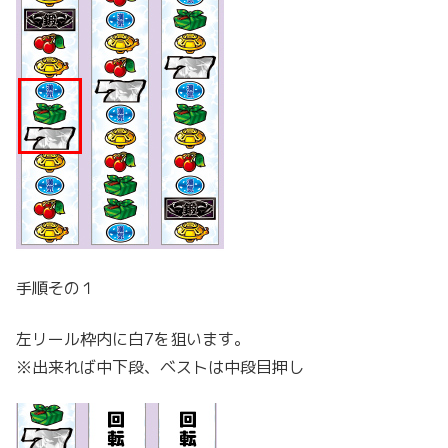
手順その１
左リール枠内に白7を狙います。
※出来れば中下段、ベストは中段目押し