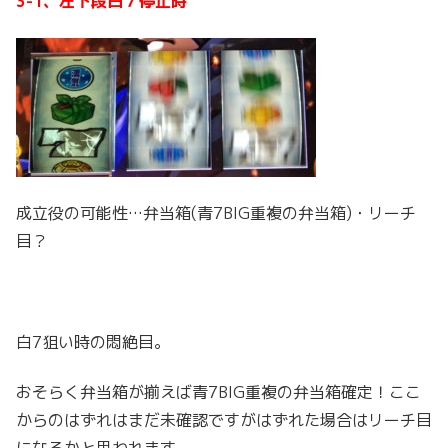
3-1、左下段白７停止時
成立役の可能性…弁当箱(青7BIG重複の弁当箱)・リーチ
目？
白7狙い時の悶絶目。
おそらく弁当箱が揃えば青7BIG重複の弁当箱確定！ここ
からのはずれはまだ未確認ですがはずれた場合はリーチ目