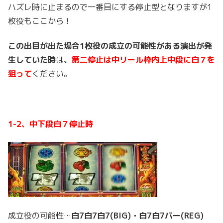
ハズレ時に止まるので一番目にする停止型となりますが1
枚役もここから！
この出目が出た場合1枚役の成立の可能性がある演出が発
生していた時
は
、
第二停止は中リール枠内上中段に白７を
狙って
ください。
1-2、中下段白７停止時
成立役の可能性…
白7白7白7(BIG)・白7白7バー(REG)