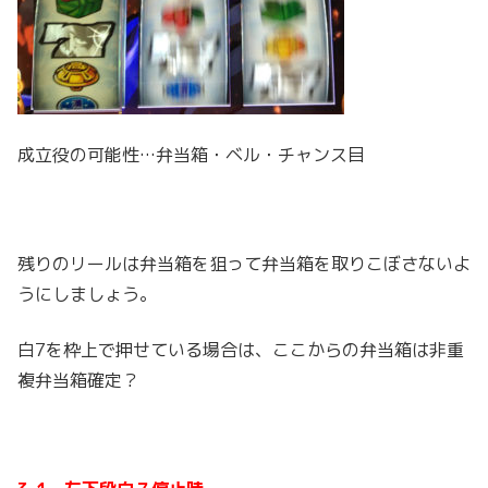
成立役の可能性…弁当箱・ベル・チャンス目
残りのリールは弁当箱を狙って弁当箱を取りこぼさないよ
うにしましょう。
白7を枠上で押せている場合は、ここからの弁当箱は非重
複弁当箱確定？