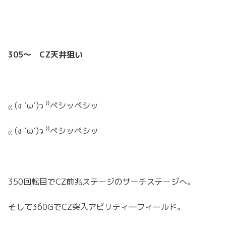
305～ CZ天井狙い
₍₍ (ง ˙ω˙)ว ⁾⁾ペシッペシッ
₍₍ (ง ˙ω˙)ว ⁾⁾ペシッペシッ
350回転目でCZ前兆ステージのサーチステージへ。
そして360GでCZ突入アビリティ―フィールド。