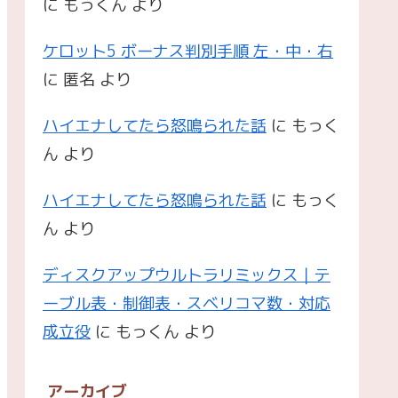
に
もっくん
より
ケロット5 ボーナス判別手順 左・中・右
に
匿名
より
ハイエナしてたら怒鳴られた話
に
もっく
ん
より
ハイエナしてたら怒鳴られた話
に
もっく
ん
より
ディスクアップウルトラリミックス｜テ
ーブル表・制御表・スベリコマ数・対応
成立役
に
もっくん
より
アーカイブ