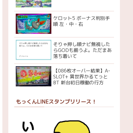
ケロット5 ボーナス判別手
順 左・中・右
そりゃ押し順ナビ無視した
らGODも揃うよ。ただまあ
落ち着いて
【086枚オーバー結果】A-
SLOT+ 異世界かるてっと
BT 新台初日稼働の行方
もっくんLINEスタンプリリース！