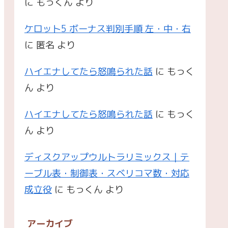
に
もっくん
より
ケロット5 ボーナス判別手順 左・中・右
に
匿名
より
ハイエナしてたら怒鳴られた話
に
もっく
ん
より
ハイエナしてたら怒鳴られた話
に
もっく
ん
より
ディスクアップウルトラリミックス｜テ
ーブル表・制御表・スベリコマ数・対応
成立役
に
もっくん
より
アーカイブ