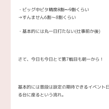
・ビッグ中ビタ精度
8割～9割
くらい
→すんません6割～8割くらい
・基本的には丸一日打たない(仕事前か後)
さて、今日も今日とて第7戦目も朝一から！
基本的には普段は設定の期待できるイベント日に
る台に座るという流れ。