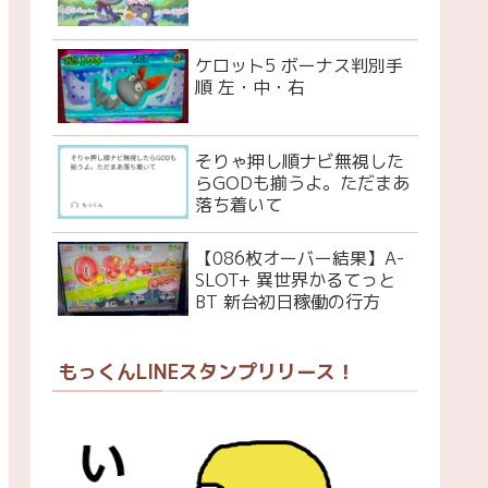
ケロット5 ボーナス判別手
順 左・中・右
そりゃ押し順ナビ無視した
らGODも揃うよ。ただまあ
落ち着いて
【086枚オーバー結果】A-
SLOT+ 異世界かるてっと
BT 新台初日稼働の行方
もっくんLINEスタンプリリース！