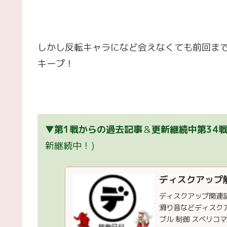
しかし反転キャラになど会えなくても前回まで
キープ！
▼
第1戦からの過去記事
＆
更新継続中第34
新継続中！)
ディスクアップ解体
ディスクアップ関連
滑り音などディスク
ブル 制御 スベリ